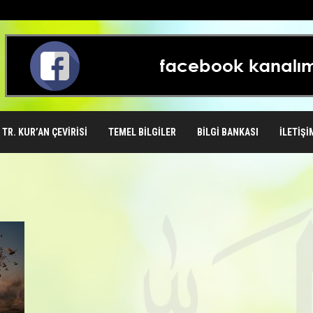
TR. KUR’AN ÇEVIRISI
TEMEL BILGILER
BILGI BANKASI
İLETIŞI