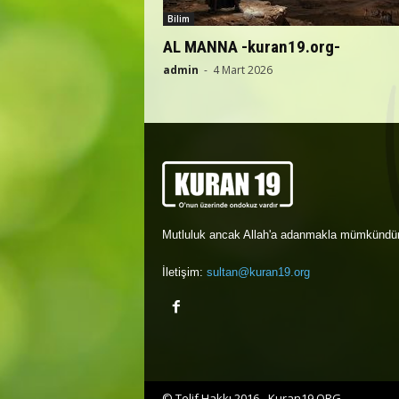
Bilim
AL MANNA -kuran19.org-
admin
-
4 Mart 2026
Mutluluk ancak Allah'a adanmakla mümkündür
İletişim:
sultan@kuran19.org
© Telif Hakkı 2016 - Kuran19.ORG