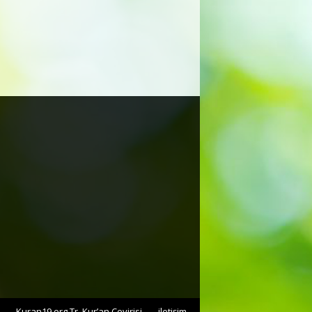
Kuran19.org Tr. Kur’an Çevirisi
iletişim