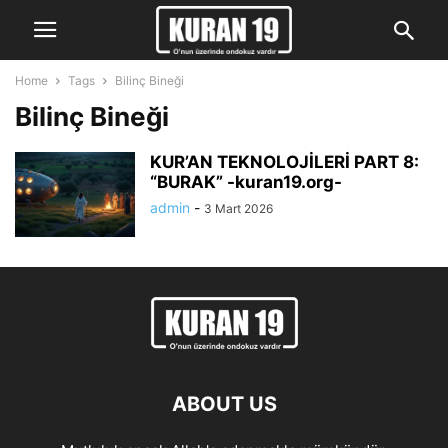
Home
Tags
Bilinç Bineği
Bilinç Bineği
KUR’AN TEKNOLOJİLERİ PART 8:
“BURAK” -kuran19.org-
admin
-
3 Mart 2026
ABOUT US