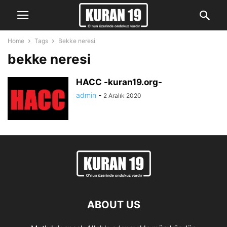
Home
Tags
Bekke neresi
bekke neresi
HACC -kuran19.org-
admin
-
2 Aralık 2020
ABOUT US