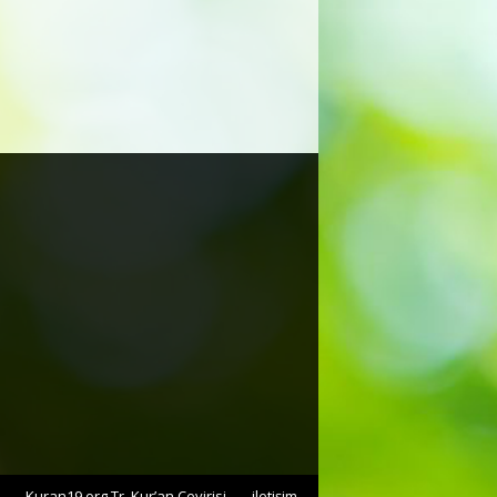
Kuran19.org Tr. Kur’an Çevirisi
iletişim