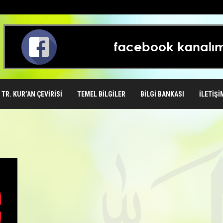
TR. KUR’AN ÇEVIRISI
TEMEL BILGILER
BILGI BANKASI
İLETIŞI