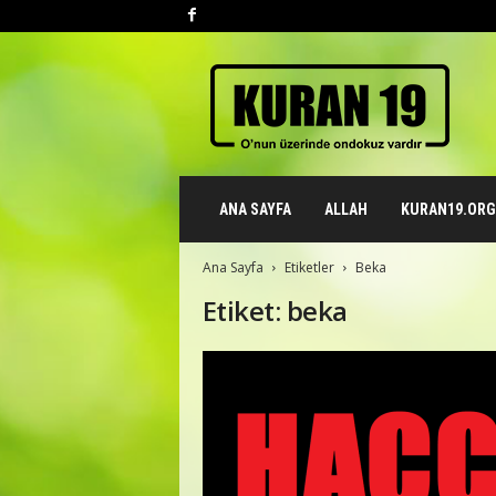
K
u
r
a
n
1
9
ANA SAYFA
ALLAH
KURAN19.ORG 
.
o
r
Ana Sayfa
Etiketler
Beka
g
Etiket: beka