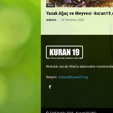
Bilim
Yasak Ağaç ve Meyvesi -kuran19.
admin
-
14 Temmuz 2021
Mutluluk ancak Allah'a adanmakla mümkündür
İletişim:
sultan@kuran19.org
© Telif Hakkı 2016 - Kuran19.ORG