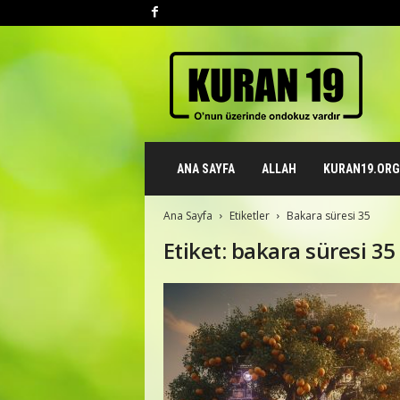
K
u
r
a
n
1
9
ANA SAYFA
ALLAH
KURAN19.ORG 
.
o
r
Ana Sayfa
Etiketler
Bakara süresi 35
g
Etiket: bakara süresi 35