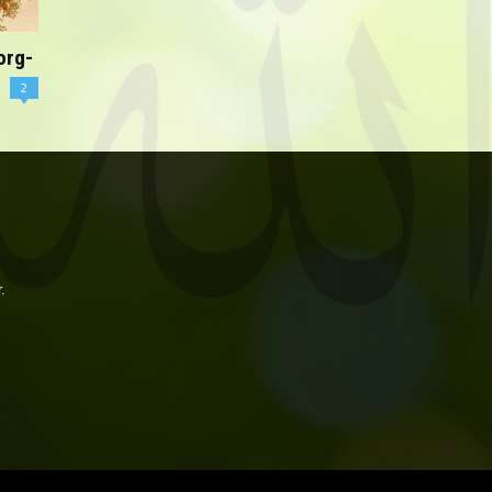
org-
2
.