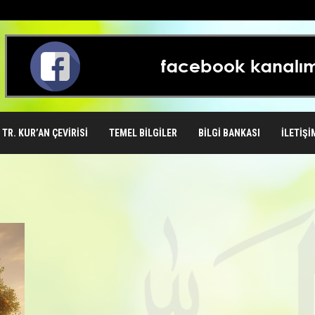
TR. KUR’AN ÇEVIRISI
TEMEL BILGILER
BILGI BANKASI
İLETIŞI