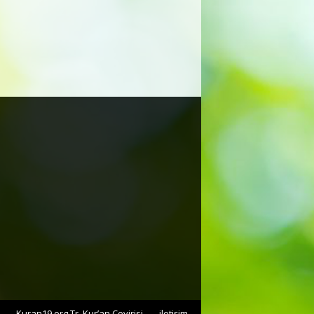
Kuran19.org Tr. Kur’an Çevirisi
iletişim