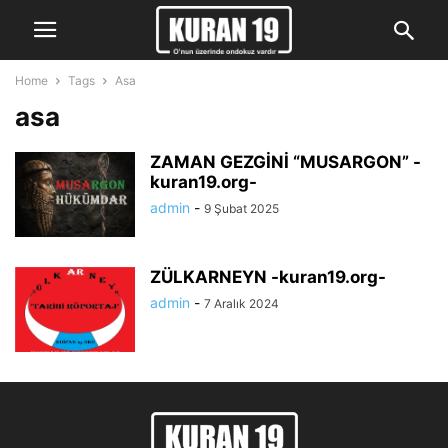
Home
Tags
Asa
asa
ZAMAN GEZGİNİ “MUSARGON” -
kuran19.org-
admin
-
9 Şubat 2025
ZÜLKARNEYN -kuran19.org-
admin
-
7 Aralık 2024