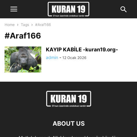
Home
Tags
#Araf166
#Araf166
KAYIP KABİLE -kuran19.org-
admin
-
12 Ocak 2026
ABOUT US