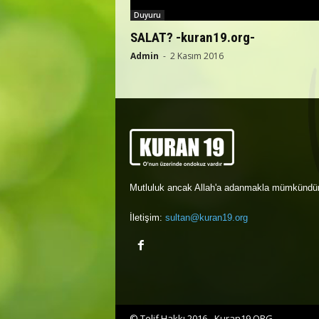
Duyuru
SALAT? -kuran19.org-
Admin
-
2 Kasım 2016
Mutluluk ancak Allah'a adanmakla mümkündür
İletişim:
sultan@kuran19.org
© Telif Hakkı 2016 - Kuran19.ORG