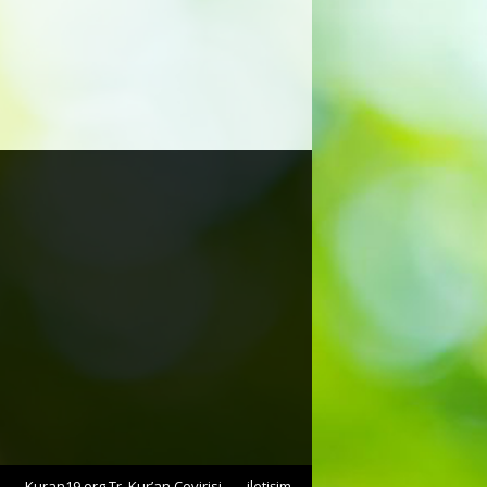
Kuran19.org Tr. Kur’an Çevirisi
iletişim