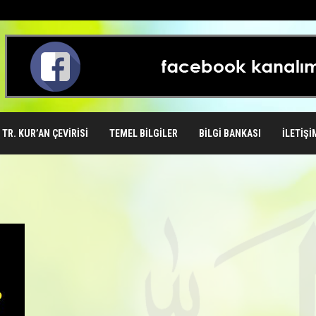
TR. KUR’AN ÇEVIRISI
TEMEL BILGILER
BILGI BANKASI
İLETIŞI