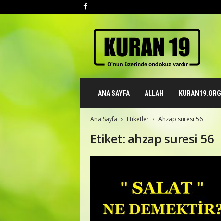
K
u
r
a
n
1
9
ANA SAYFA
ALLAH
KURAN19.ORG 
.
o
r
Ana Sayfa
Etiketler
Ahzap suresi 56
g
Etiket: ahzap suresi 56