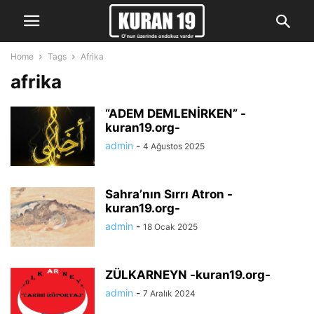
Home
Tags
Afrika
afrika
“ADEM DEMLENİRKEN” -
kuran19.org-
admin
-
4 Ağustos 2025
Sahra’nın Sırrı Atron -
kuran19.org-
admin
-
18 Ocak 2025
ZÜLKARNEYN -kuran19.org-
admin
-
7 Aralık 2024