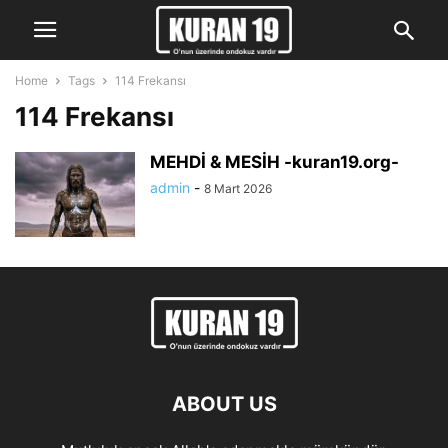
Home
Tags
114 Frekansı
114 Frekansı
MEHDİ & MESİH -kuran19.org-
admin
-
8 Mart 2026
ABOUT US