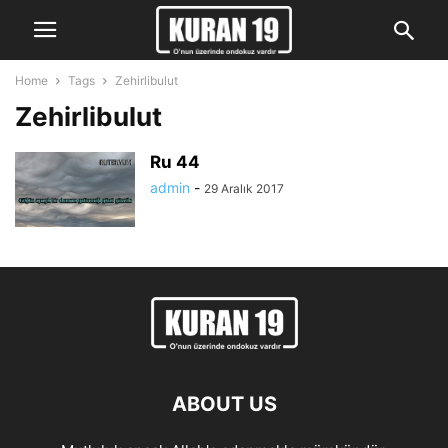
Home
Tags
Zehirlibulut
Zehirlibulut
Ru 44
admin
-
29 Aralık 2017
ABOUT US