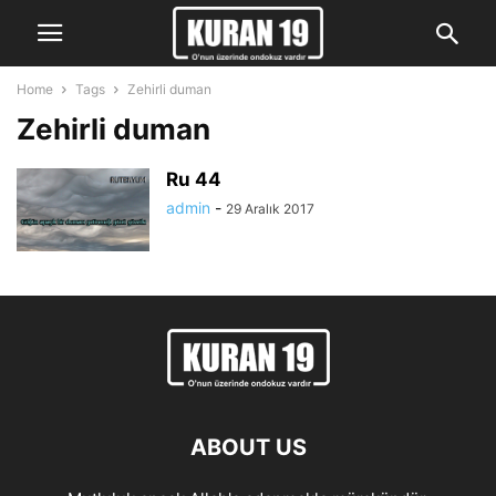
Home
Tags
Zehirli duman
Zehirli duman
Ru 44
admin
-
29 Aralık 2017
ABOUT US