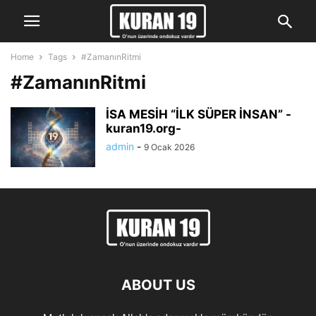
Home
Tags
#ZamanınRitmi
#ZamanınRitmi
İSA MESİH “İLK SÜPER İNSAN” -
kuran19.org-
admin
-
9 Ocak 2026
ABOUT US