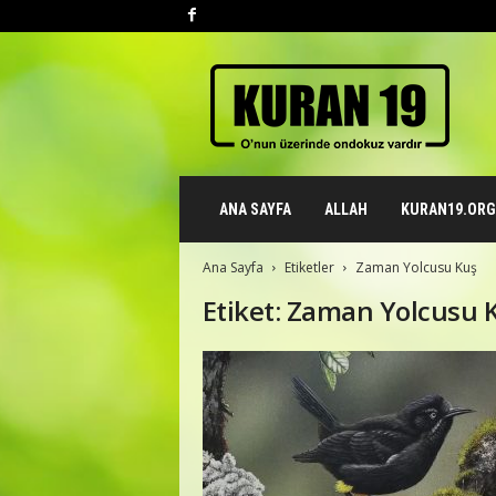
K
u
r
a
n
1
9
ANA SAYFA
ALLAH
KURAN19.ORG 
.
o
r
Ana Sayfa
Etiketler
Zaman Yolcusu Kuş
g
Etiket: Zaman Yolcusu 