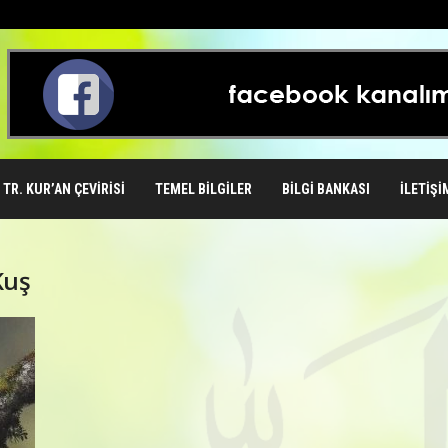
TR. KUR’AN ÇEVIRISI
TEMEL BILGILER
BILGI BANKASI
İLETIŞI
Kuş