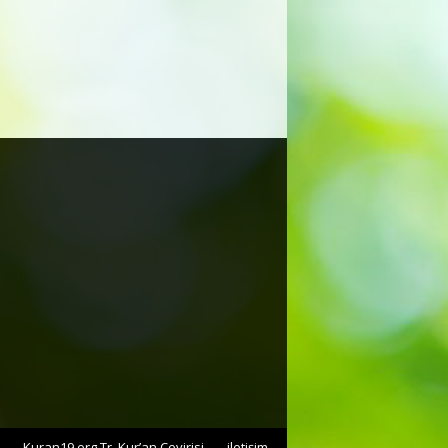
Kuran19.org Tr. Kur’an Çevirisi
iletişim