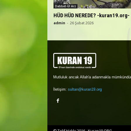
Dabbet-Ül Arz
HÜD HÜD NEREDE? -kuran19.org-
admin
-
26 Şubat 2026
Mutluluk ancak Allah'a adanmakla mümkündür
İletişim:
sultan@kuran19.org
© Telif Hakkı 2016 - Kuran19.ORG