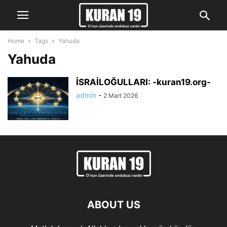
Home
Tags
Yahuda
Yahuda
İSRAİLOĞULLARI: -kuran19.org-
admin
-
2 Mart 2026
ABOUT US