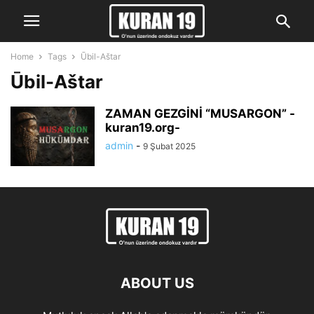
Home
Tags
Ūbil-Aštar
Ūbil-Aštar
ZAMAN GEZGİNİ “MUSARGON” -
kuran19.org-
admin
-
9 Şubat 2025
ABOUT US