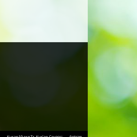
Kuran19.org Tr. Kur’an Çevirisi
iletişim