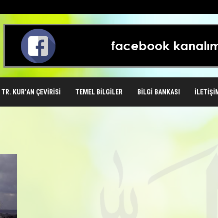
TR. KUR’AN ÇEVIRISI
TEMEL BILGILER
BILGI BANKASI
İLETIŞI