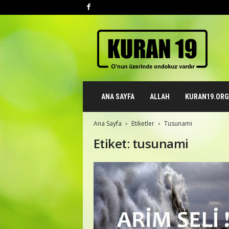
K
u
r
a
n
1
9
ANA SAYFA
ALLAH
KURAN19.ORG 
.
o
r
Ana Sayfa
Etiketler
Tusunami
g
Etiket: tusunami