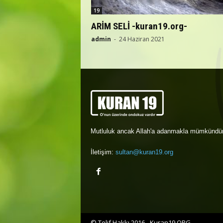
19
ARİM SELİ -kuran19.org-
admin
-
24 Haziran 2021
Mutluluk ancak Allah'a adanmakla mümkündür
İletişim:
sultan@kuran19.org
© Telif Hakkı 2016 - Kuran19.ORG