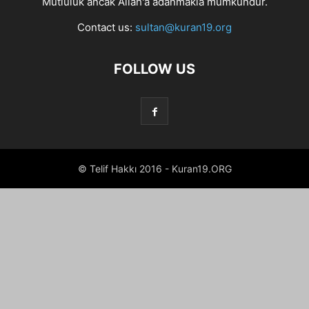
Mutluluk ancak Allah'a adanmakla mümkündür.
Contact us:
sultan@kuran19.org
FOLLOW US
© Telif Hakkı 2016 - Kuran19.ORG