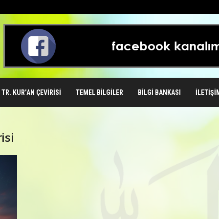
TR. KUR’AN ÇEVIRISI
TEMEL BILGILER
BILGI BANKASI
İLETIŞI
isi