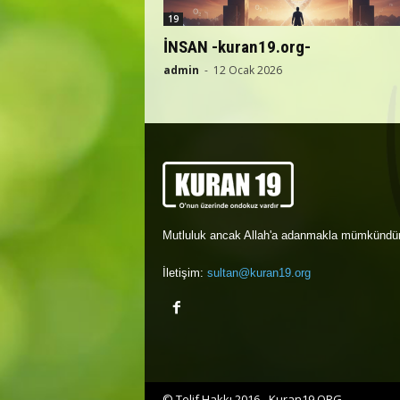
19
İNSAN -kuran19.org-
admin
-
12 Ocak 2026
Mutluluk ancak Allah'a adanmakla mümkündür
İletişim:
sultan@kuran19.org
© Telif Hakkı 2016 - Kuran19.ORG