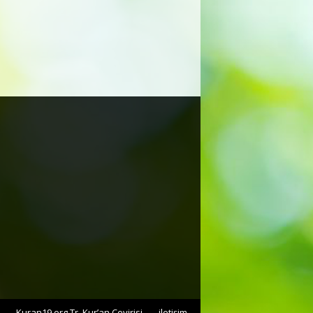
Kuran19.org Tr. Kur’an Çevirisi
iletişim