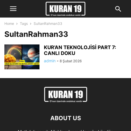
Home
Tags
SultanRahman33
SultanRahman33
KUR’AN TEKNOLOJİSİ PART 7:
CANLI DOKU
admin
-
8 Şubat 2026
ABOUT US