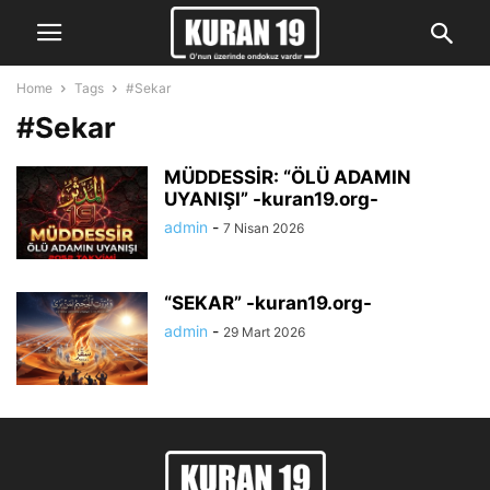
Home
Tags
#Sekar
#Sekar
MÜDDESSİR: “ÖLÜ ADAMIN
UYANIŞI” -kuran19.org-
admin
-
7 Nisan 2026
“SEKAR” -kuran19.org-
admin
-
29 Mart 2026