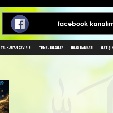
TR. KUR’AN ÇEVIRISI
TEMEL BILGILER
BILGI BANKASI
İLETIŞI