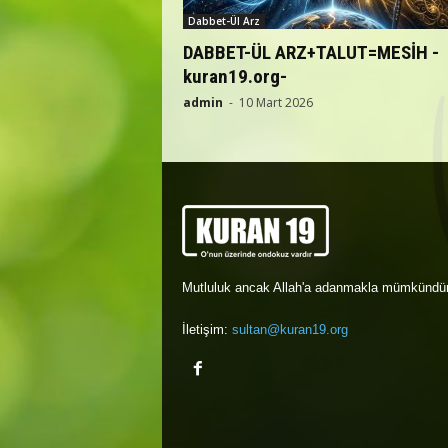
Dabbet-Ül Arz
DABBET-ÜL ARZ+TALUT=MESİH -
kuran19.org-
admin
-
10 Mart 2026
Mutluluk ancak Allah'a adanmakla mümkündür
İletişim:
sultan@kuran19.org