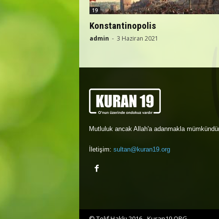
19
Konstantinopolis
admin
-
3 Haziran 2021
Mutluluk ancak Allah'a adanmakla mümkündür
İletişim:
sultan@kuran19.org
© Telif Hakkı 2016 - Kuran19.ORG