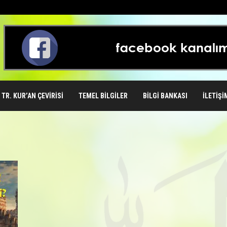
TR. KUR’AN ÇEVIRISI
TEMEL BILGILER
BILGI BANKASI
İLETIŞI