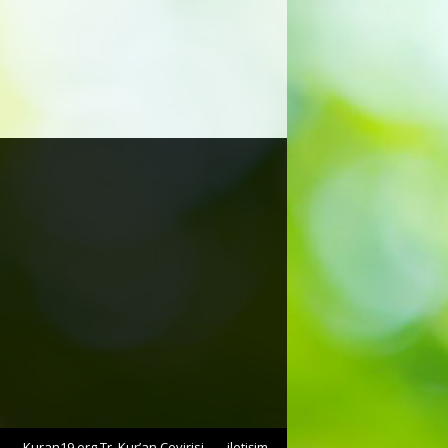
Kuran19.org Tr. Kur’an Çevirisi
iletişim