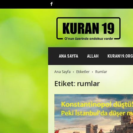
K
u
r
a
n
1
9
ANA SAYFA
ALLAH
KURAN19.ORG 
.
o
r
Ana Sayfa
Etiketler
Rumlar
g
Etiket: rumlar