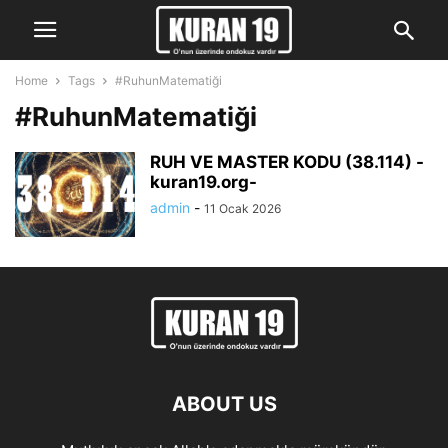
Home
Tags
#RuhunMatematiği
#RuhunMatematiği
RUH VE MASTER KODU (38.114) -
kuran19.org-
admin
-
11 Ocak 2026
ABOUT US