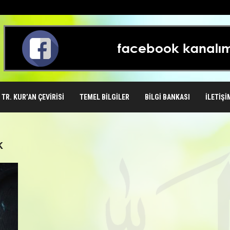
TR. KUR’AN ÇEVIRISI
TEMEL BILGILER
BILGI BANKASI
İLETIŞI
k