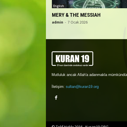
English
MERY & THE MESSIAH
admin
-
7 Ocak 2026
Mutluluk ancak Allah'a adanmakla mümkündür
İletişim:
sultan@kuran19.org
© Telif Hakkı 2016 - Kuran19.ORG