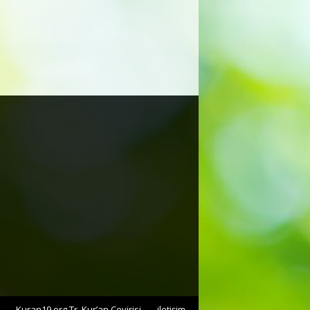
Kuran19.org Tr. Kur’an Çevirisi
iletişim