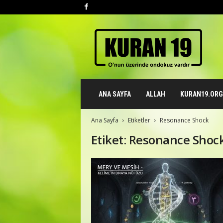
K
u
r
a
n
1
9
ANA SAYFA
ALLAH
KURAN19.ORG 
.
o
r
Ana Sayfa
Etiketler
Resonance Shock
g
Etiket: Resonance Shoc