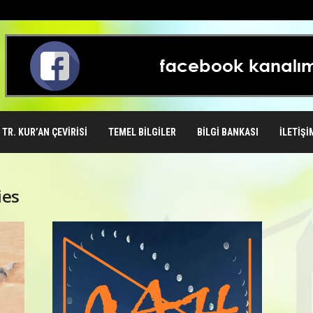
TR. KUR’AN ÇEVIRISI
TEMEL BILGILER
BILGI BANKASI
İLETIŞI
ies