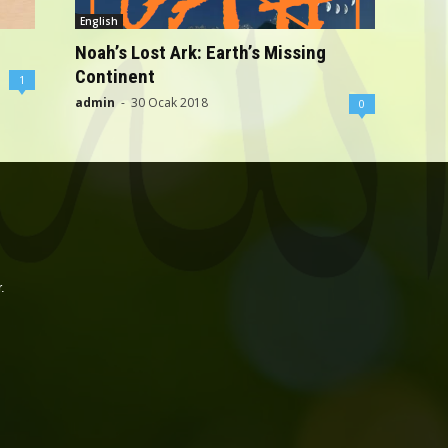
English
Noah’s Lost Ark: Earth’s Missing
Continent
1
admin
-
30 Ocak 2018
0
.