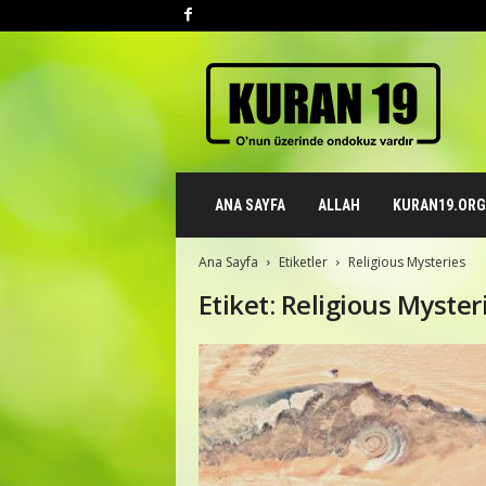
K
u
r
a
n
1
9
ANA SAYFA
ALLAH
KURAN19.ORG 
.
o
r
Ana Sayfa
Etiketler
Religious Mysteries
g
Etiket: Religious Myster