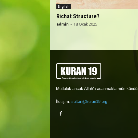
English
Richat Structure?
admin
-
18 Ocak 2025
Mutluluk ancak Allah'a adanmakla mümkündür
İletişim:
sultan@kuran19.org