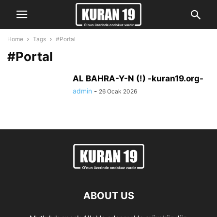
Home
Tags
#Portal
#Portal
AL BAHRA-Y-N (!) -kuran19.org-
admin
-
26 Ocak 2026
ABOUT US