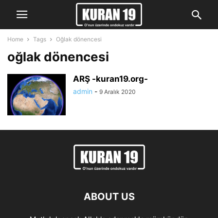
Home
Tags
Oğlak dönencesi
oğlak dönencesi
ARŞ -kuran19.org-
admin
-
9 Aralık 2020
ABOUT US