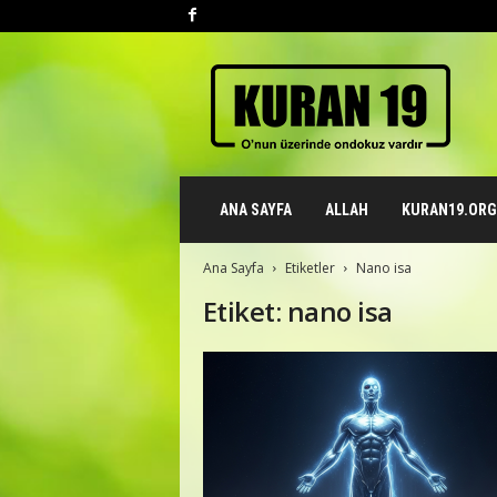
K
u
r
a
n
1
9
ANA SAYFA
ALLAH
KURAN19.ORG 
.
o
r
Ana Sayfa
Etiketler
Nano isa
g
Etiket: nano isa