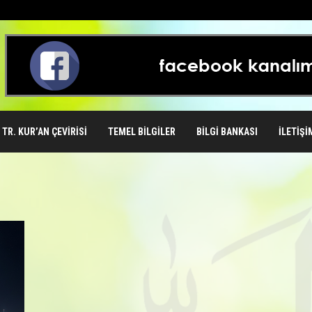
TR. KUR’AN ÇEVIRISI
TEMEL BILGILER
BILGI BANKASI
İLETIŞI