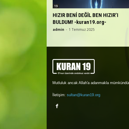
19
HIZIR BENİ DEĞİL BEN HIZIR’I
BULDUM! -kuran19.org-
admin
-
1 Temmuz 2025
Mutluluk ancak Allah'a adanmakla mümkündür
İletişim:
sultan@kuran19.org