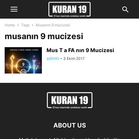
Home
Tags
Musanın 9 mucizesi
musanın 9 mucizesi
Mus T a FA nın 9 Mucizesi
admin
-
3 Ekim 2017
ABOUT US