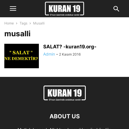
Home
Tags
Musalli
musalli
SALAT? -kuran19.org-
Admin
-
2 Kasım 2016
ABOUT US