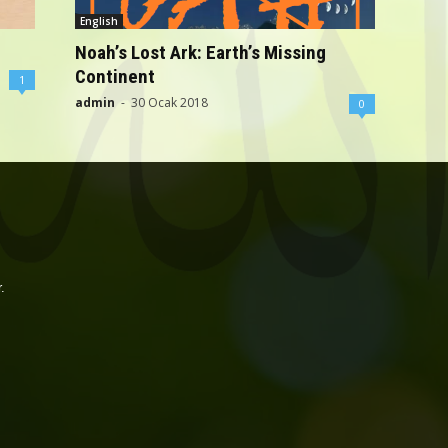
English
Noah’s Lost Ark: Earth’s Missing
Continent
1
admin
-
30 Ocak 2018
0
.