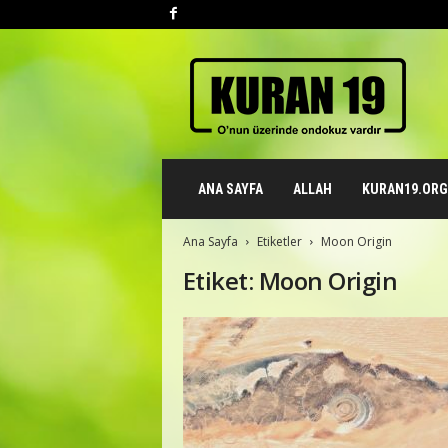
K
u
r
a
n
1
9
ANA SAYFA
ALLAH
KURAN19.ORG 
.
o
r
Ana Sayfa
Etiketler
Moon Origin
g
Etiket: Moon Origin