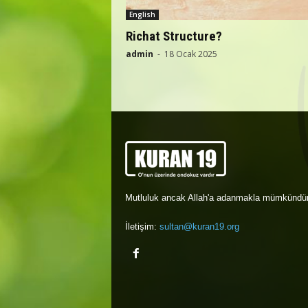
English
Richat Structure?
admin
-
18 Ocak 2025
Mutluluk ancak Allah'a adanmakla mümkündür
İletişim:
sultan@kuran19.org