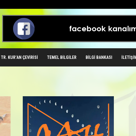
TR. KUR’AN ÇEVIRISI
TEMEL BILGILER
BILGI BANKASI
İLETIŞI