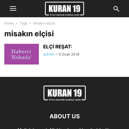
Home
Tags
Misakın elçisi
misakın elçisi
ELÇİ REŞAT:
admin
-
5 Ocak 2018
ABOUT US