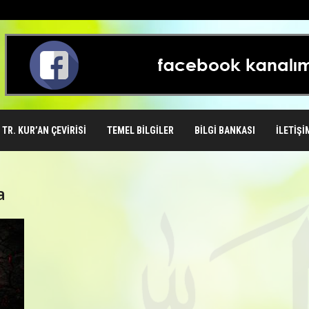
TR. KUR’AN ÇEVIRISI
TEMEL BILGILER
BILGI BANKASI
İLETIŞI
a