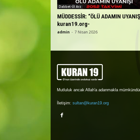
Dabbet-Ül Arz
MÜDDESSİR: “ÖLÜ ADAMIN UYANIŞI
kuran19.org-
admin
-
7 Nisan 2026
Mutluluk ancak Allah'a adanmakla mümkündür
İletişim:
sultan@kuran19.org