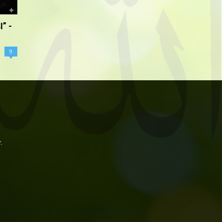
” -
9
.