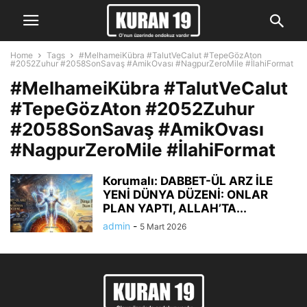
Home
Tags
#MelhameiKübra #TalutVeCalut #TepeGözAton
#2052Zuhur #2058SonSavaş #AmikOvası #NagpurZeroMile #İlahiFormat
#MelhameiKübra #TalutVeCalut
#TepeGözAton #2052Zuhur
#2058SonSavaş #AmikOvası
#NagpurZeroMile #İlahiFormat
Korumalı: DABBET-ÜL ARZ İLE
YENİ DÜNYA DÜZENİ: ONLAR
PLAN YAPTI, ALLAH’TA...
admin
-
5 Mart 2026