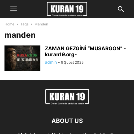
Home
Tags
Manden
manden
ZAMAN GEZGİNİ “MUSARGON” -
kuran19.org-
admin
-
9 Şubat 2025
ABOUT US