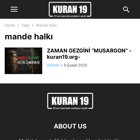
Home
Tags
Mande halkı
mande halkı
ZAMAN GEZGİNİ “MUSARGON” -
kuran19.org-
admin
-
9 Şubat 2025
ABOUT US