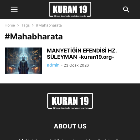
Home
Tags
#Mahabharata
#Mahabharata
MANYETİĞİN EFENDİSİ HZ.
SÜLEYMAN -kuran19.org-
admin
-
23 Ocak 2026
ABOUT US