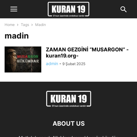
Home
Tags
Madin
madin
ZAMAN GEZGİNİ “MUSARGON” -
kuran19.org-
admin
-
9 Şubat 2025
ABOUT US