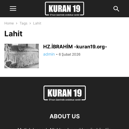
Home
Tags
Lahit
Lahit
HZ.İBRAHİM -kuran19.org-
admin
-
6 Şubat 2026
ABOUT US