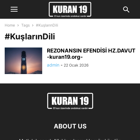
Home
Tags
#KuşlarınDili
#KuşlarınDili
REZONANSIN EFENDİSİ HZ.DAVUT
-kuran19.org-
admin
-
22 Ocak 2026
ABOUT US