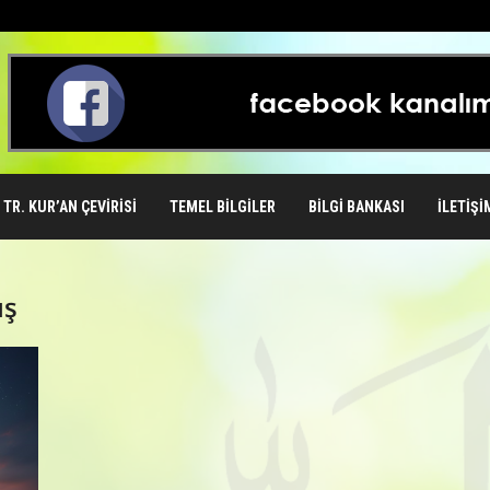
TR. KUR’AN ÇEVIRISI
TEMEL BILGILER
BILGI BANKASI
İLETIŞI
ış