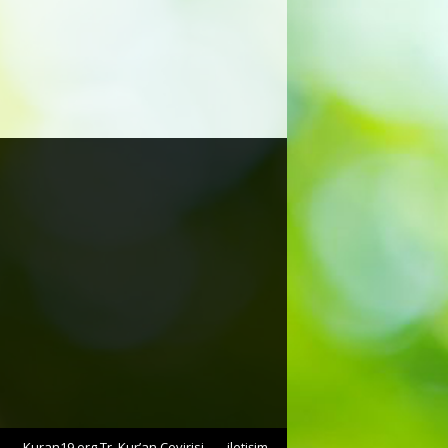
Kuran19.org Tr. Kur’an Çevirisi
iletişim