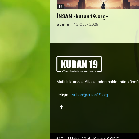
19
İNSAN -kuran19.org-
admin
-
12 Ocak 2026
Mutluluk ancak Allah'a adanmakla mümkündür
İletişim:
sultan@kuran19.org
© Telif Hakkı 2016 - Kuran19.ORG