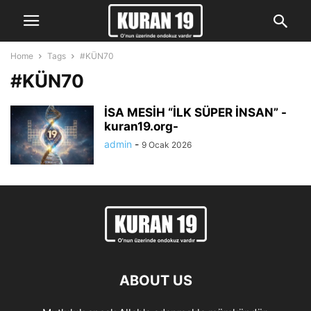
Home
Tags
#KÜN70
#KÜN70
İSA MESİH “İLK SÜPER İNSAN” -
kuran19.org-
admin
-
9 Ocak 2026
ABOUT US