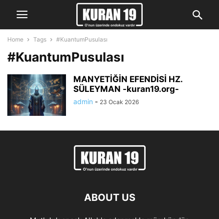
Home
Tags
#KuantumPusulası
#KuantumPusulası
MANYETİĞİN EFENDİSİ HZ.
SÜLEYMAN -kuran19.org-
admin
-
23 Ocak 2026
ABOUT US