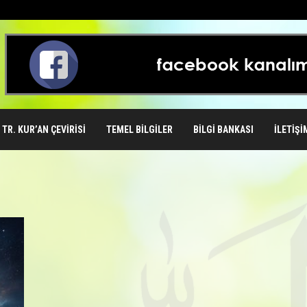
TR. KUR’AN ÇEVIRISI
TEMEL BILGILER
BILGI BANKASI
İLETIŞI