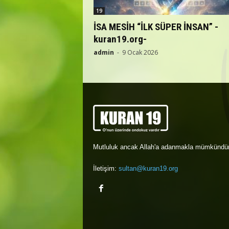
19
İSA MESİH “İLK SÜPER İNSAN” -
kuran19.org-
admin
-
9 Ocak 2026
Mutluluk ancak Allah'a adanmakla mümkündür
İletişim:
sultan@kuran19.org