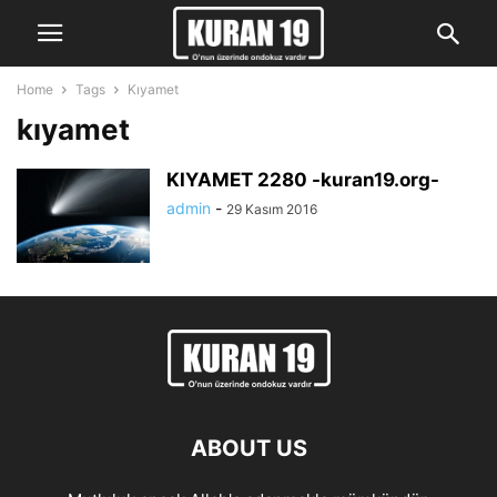
Home
Tags
Kıyamet
kıyamet
KIYAMET 2280 -kuran19.org-
admin
-
29 Kasım 2016
ABOUT US