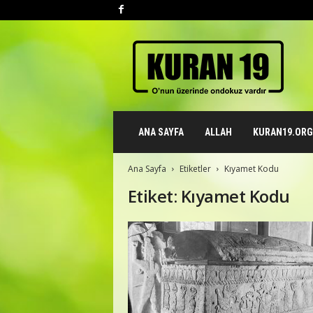
K
u
r
a
n
1
9
ANA SAYFA
ALLAH
KURAN19.ORG 
.
o
r
Ana Sayfa
Etiketler
Kıyamet Kodu
g
Etiket: Kıyamet Kodu