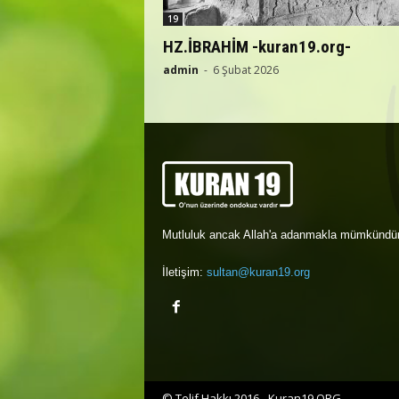
19
HZ.İBRAHİM -kuran19.org-
admin
-
6 Şubat 2026
Mutluluk ancak Allah'a adanmakla mümkündür
İletişim:
sultan@kuran19.org
© Telif Hakkı 2016 - Kuran19.ORG