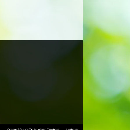
Kuran19.org Tr. Kur’an Çevirisi
iletişim