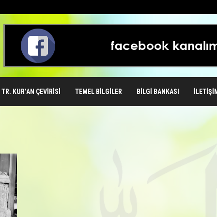
TR. KUR’AN ÇEVIRISI
TEMEL BILGILER
BILGI BANKASI
İLETIŞI