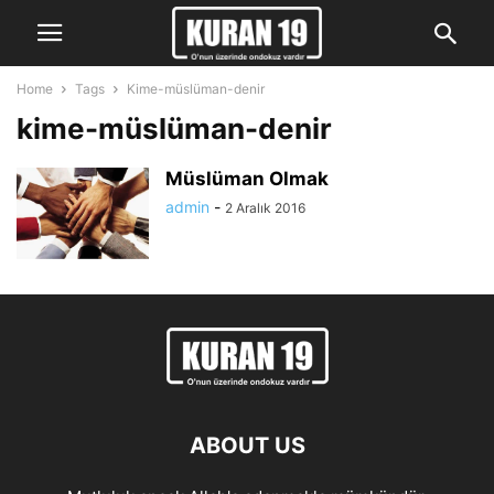
Home
Tags
Kime-müslüman-denir
kime-müslüman-denir
Müslüman Olmak
admin
-
2 Aralık 2016
ABOUT US