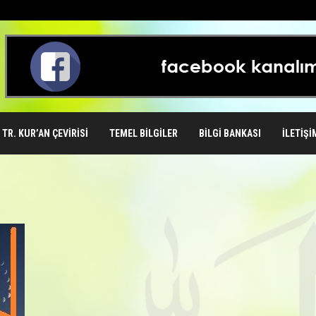
TR. KUR’AN ÇEVIRISI
TEMEL BILGILER
BILGI BANKASI
İLETIŞI