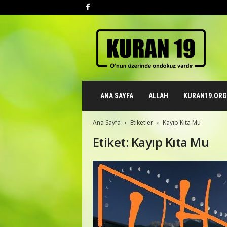
K
u
r
a
n
1
9
ANA SAYFA
ALLAH
KURAN19.ORG 
.
o
r
Ana Sayfa
Etiketler
Kayıp Kıta Mu
g
Etiket: Kayıp Kıta Mu