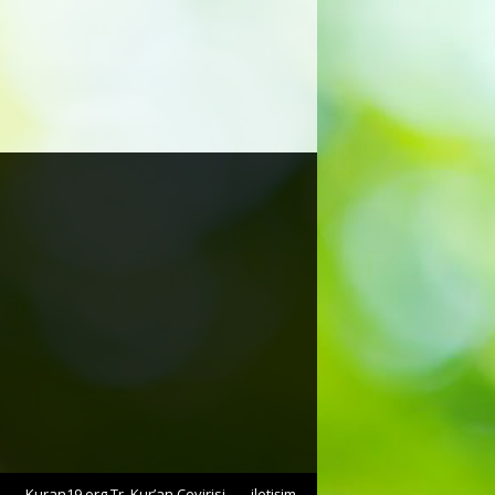
Kuran19.org Tr. Kur’an Çevirisi
iletişim