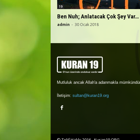
19
Ben Nuh; Anlatacak Çok Şey Var…
admin
-
30 Ocak 2018
Mutluluk ancak Allah'a adanmakla mümkündür
İletişim:
sultan@kuran19.org
© Telif Hakkı 2016 - Kuran19.ORG