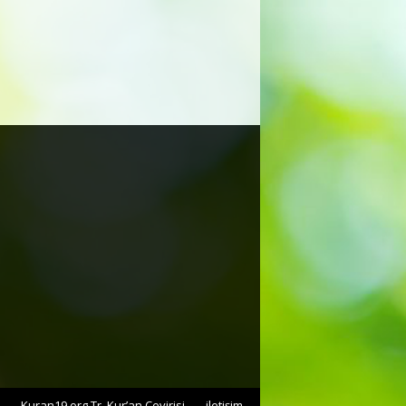
Kuran19.org Tr. Kur’an Çevirisi
iletişim