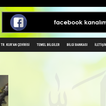
TR. KUR’AN ÇEVIRISI
TEMEL BILGILER
BILGI BANKASI
İLETIŞI