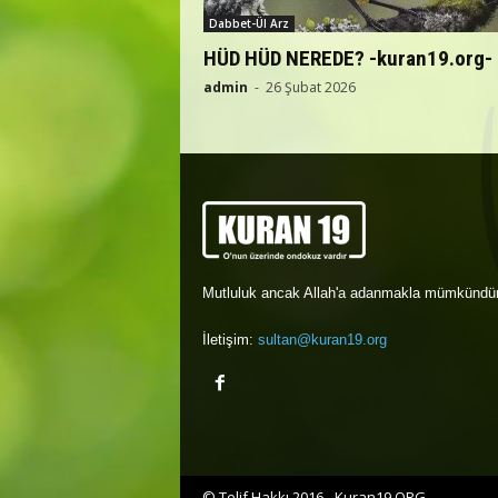
Dabbet-Ül Arz
HÜD HÜD NEREDE? -kuran19.org-
admin
-
26 Şubat 2026
Mutluluk ancak Allah'a adanmakla mümkündür
İletişim:
sultan@kuran19.org
© Telif Hakkı 2016 - Kuran19.ORG