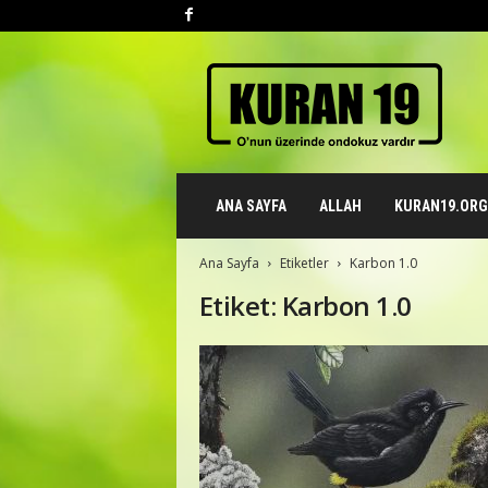
K
u
r
a
n
1
9
ANA SAYFA
ALLAH
KURAN19.ORG 
.
o
r
Ana Sayfa
Etiketler
Karbon 1.0
g
Etiket: Karbon 1.0